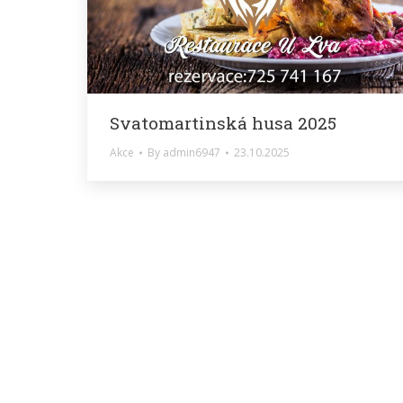
Svatomartinská husa 2025
Akce
By
admin6947
23.10.2025