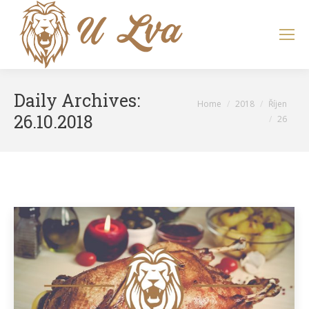
Search:
Daily Archives:
You are here:
Home
2018
Říjen
26.10.2018
26